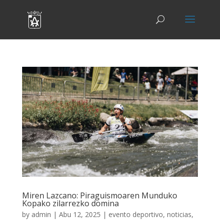
Miren Lazcano: Piraguismoaren Munduko
Kopako zilarrezko domina
by
admin
|
Abu 12, 2025
|
evento deportivo
,
noticias
,